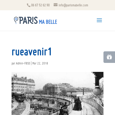
06 67 52 62 90
info@parismabelle.com
rueavenir1
par
Admin-FBSD
|
Mar 22, 2018