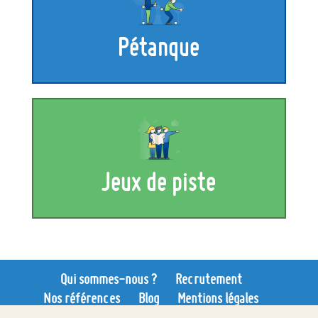
Pétanque
Jeux de piste
Qui sommes-nous ?
Recrutement
Nos références
Blog
Mentions légales
CGV
Sitemap