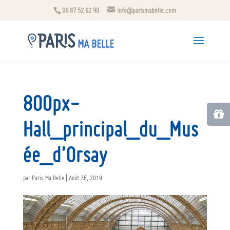
06 67 52 62 90
info@parismabelle.com
800px-
Hall_principal_du_Mus
ée_d’Orsay
par
Paris Ma Belle
|
Août 26, 2019