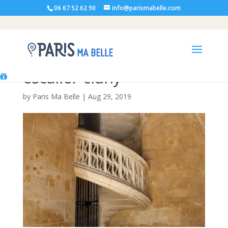
06 67 52 62 90
info@parismabelle.com
escalier-cluny
by
Paris Ma Belle
|
Aug 29, 2019