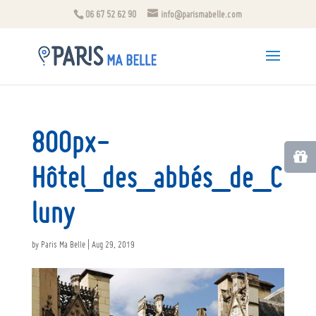
06 67 52 62 90
info@parismabelle.com
800px-
Hôtel_des_abbés_de_C
luny
by
Paris Ma Belle
|
Aug 29, 2019